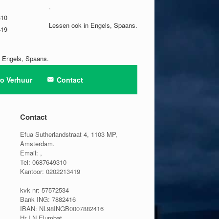
.
310
Lessen ook in Engels, Spaans.
419
n Engels, Spaans.
o Verhuur
Contact
Contact
Efua Sutherlandstraat 4, 1103 MP,
Amsterdam.
Email:
,
Tel: 0687649310
Kantoor: 0202213419
kvk nr: 57572534
Bank ING: 7882416
IBAN: NL98INGB0007882416
Hr I N Elumbat