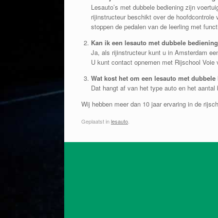
Lesauto’s met dubbele bediening zijn voertuig
rijinstructeur beschikt over de hoofdcontrole
stoppen de pedalen van de leerling met funct
Kan ik een lesauto met dubbele bedienin
Ja, als rijinstructeur kunt u in Amsterdam ee
U kunt contact opnemen met Rijschool Voie v
Wat kost het om een lesauto met dubbele
Dat hangt af van het type auto en het aanta
Wij hebben meer dan 10 jaar ervaring in de rijsc
Geplaatst in
lesauto
.