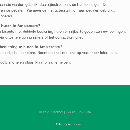
en die worden gebruikt door rijinstructeurs en hun leerlingen. De
 van de pedalen. Wanneer de instructeur zijn of haar pedalen gebruikt,
ioneren.
g huren in Amsterdam?
n lesauto met dubbele bediening huren om rijles te geven aan uw leerlingen.
ia onze telefoonnummers of het contactformulier.
 bediening te huren in Amsterdam?
l benodigde kilometers. Neem contact met ons op voor meer informatie.
hoolbranche en staan klaar om u te helpen.
© Voie Rijschool | kvk nr: 57572534
Een
SiteOrigin
thema